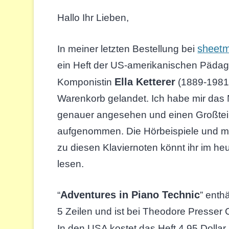
Hallo Ihr Lieben,
sheetm
In meiner letzten Bestellung bei
ein Heft der US-amerikanischen Pädag
Ella Ketterer
Komponistin
(1889-1981
Warenkorb gelandet. Ich habe mir das 
genauer angesehen und einen Großteil
aufgenommen. Die Hörbeispiele und 
zu diesen Klaviernoten könnt ihr im heu
lesen.
Adventures in Piano Technic
“
” enth
5 Zeilen und ist bei Theodore Presser
In den USA kostet das Heft 4,95 Dollar.