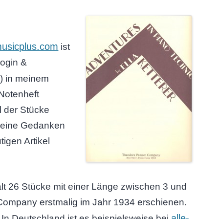
usicplus.com
ist
ogin &
) in meinem
Notenheft
 der Stücke
meine Gedanken
tigen Artikel
ält 26 Stücke mit einer Länge zwischen 3 und
 Company erstmalig im Jahr 1934 erschienen.
alle-
 In Deutschland ist es beispielsweise bei