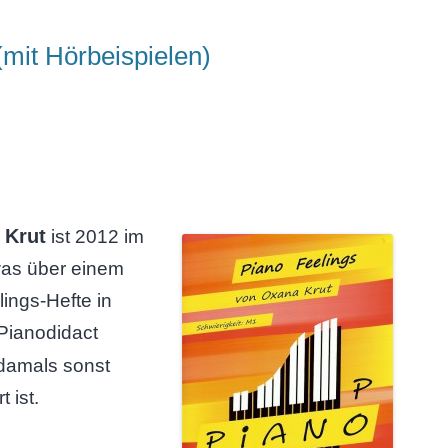
(mit Hörbeispielen)
 Krut
ist 2012 im
was über einem
lings-Hefte in
Pianodidact
 damals sonst
 ist.