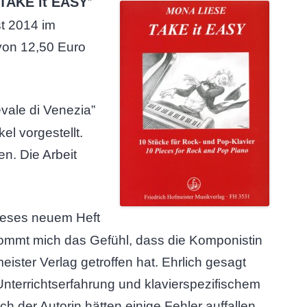
TAKE it EASY
”
st 2014 im
 von 12,50 Euro
vale di Venezia”
kel vorgestellt.
en. Die Arbeit
ieses neuem Heft
ommt mich das Gefühl, dass die Komponistin
ister Verlag getroffen hat. Ehrlich gesagt
 Unterrichtserfahrung und klavierspezifischem
 der Autorin hätten einige Fehler auffallen