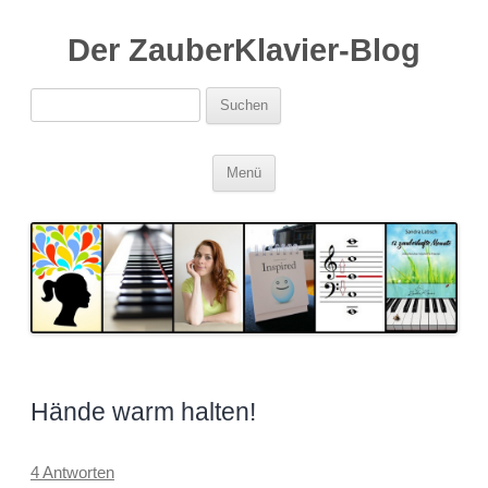
Der ZauberKlavier-Blog
Suchen
nach:
Zum
Menü
Inhalt
springen
Hände warm halten!
4 Antworten