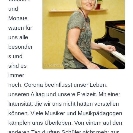
und
Monate
waren für
uns alle
besonder
s und
sind es
immer
noch. Corona beeinflusst unser Leben,
unseren Alltag und unsere Freizeit. Mit einer
Intensität, die wir uns nicht hätten vorstellen
können. Viele Musiker und Musikpädagogen
kämpfen ums Überleben. Von einem auf den
anderen Tag durften Schüler nicht mehr zur