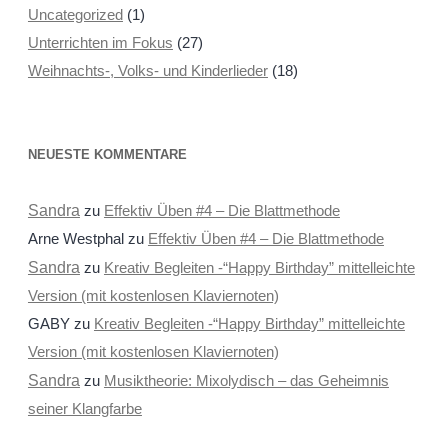
Uncategorized
(1)
Unterrichten im Fokus
(27)
Weihnachts-, Volks- und Kinderlieder
(18)
NEUESTE KOMMENTARE
Sandra
zu
Effektiv Üben #4 – Die Blattmethode
Arne Westphal
zu
Effektiv Üben #4 – Die Blattmethode
Sandra
zu
Kreativ Begleiten -“Happy Birthday” mittelleichte
Version (mit kostenlosen Klaviernoten)
GABY
zu
Kreativ Begleiten -“Happy Birthday” mittelleichte
Version (mit kostenlosen Klaviernoten)
Sandra
zu
Musiktheorie: Mixolydisch – das Geheimnis
seiner Klangfarbe