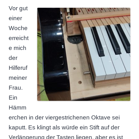
Vor gut
einer
Woche
erreicht
e mich
der
Hilferuf
meiner
Frau.
Ein
Hämm
erchen in der viergestrichenen Oktave sei
kaputt. Es klingt als würde ein Stift auf der
Verlängerung der Tasten liegen, aber es ist