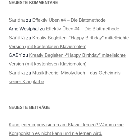
NEUESTE KOMMENTARE
Sandra
zu
Effektiv Üben #4 – Die Blattmethode
Arne Westphal
zu
Effektiv Üben #4 – Die Blattmethode
Sandra
zu
Kreativ Begleiten -“Happy Birthday” mittelleichte
Version (mit kostenlosen Klaviernoten)
GABY
zu
Kreativ Begleiten -“Happy Birthday” mittelleichte
Version (mit kostenlosen Klaviernoten)
Sandra
zu
Musiktheorie: Mixolydisch – das Geheimnis
seiner Klangfarbe
NEUESTE BEITRÄGE
Kann jeder improvisieren am Klavier lernen? Warum eine
Komponistin es nicht kann und nie lernen wird.