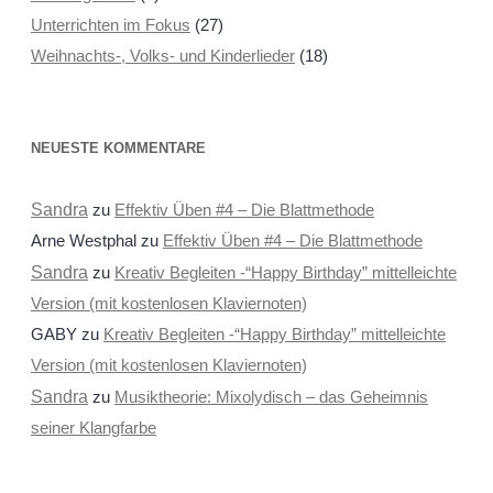
Unterrichten im Fokus
(27)
Weihnachts-, Volks- und Kinderlieder
(18)
NEUESTE KOMMENTARE
Sandra
zu
Effektiv Üben #4 – Die Blattmethode
Arne Westphal
zu
Effektiv Üben #4 – Die Blattmethode
Sandra
zu
Kreativ Begleiten -“Happy Birthday” mittelleichte
Version (mit kostenlosen Klaviernoten)
GABY
zu
Kreativ Begleiten -“Happy Birthday” mittelleichte
Version (mit kostenlosen Klaviernoten)
Sandra
zu
Musiktheorie: Mixolydisch – das Geheimnis
seiner Klangfarbe