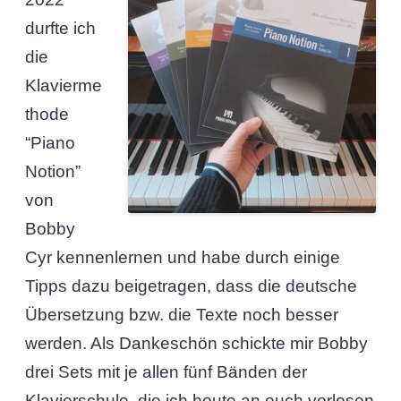
durfte ich
die
Klavierme
thode
“Piano
Notion”
von
Bobby
Cyr kennenlernen und habe durch einige
Tipps dazu beigetragen, dass die deutsche
Übersetzung bzw. die Texte noch besser
werden. Als Dankeschön schickte mir Bobby
drei Sets mit je allen fünf Bänden der
Klavierschule, die ich heute an euch verlosen