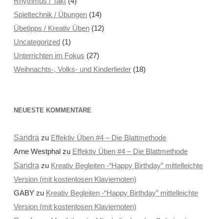
Rhythmus / Takt
(4)
Spieltechnik / Übungen
(14)
Übetipps / Kreativ Üben
(12)
Uncategorized
(1)
Unterrichten im Fokus
(27)
Weihnachts-, Volks- und Kinderlieder
(18)
NEUESTE KOMMENTARE
Sandra
zu
Effektiv Üben #4 – Die Blattmethode
Arne Westphal
zu
Effektiv Üben #4 – Die Blattmethode
Sandra
zu
Kreativ Begleiten -“Happy Birthday” mittelleichte
Version (mit kostenlosen Klaviernoten)
GABY
zu
Kreativ Begleiten -“Happy Birthday” mittelleichte
Version (mit kostenlosen Klaviernoten)