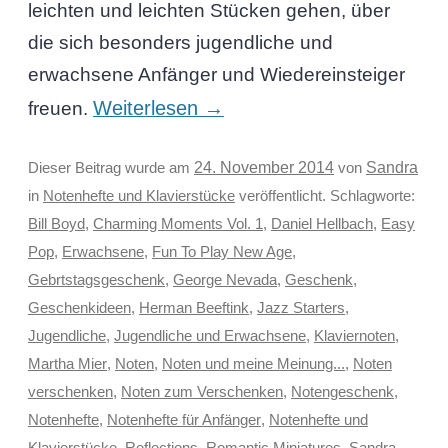
leichten und leichten Stücken gehen, über
die sich besonders jugendliche und
erwachsene Anfänger und Wiedereinsteiger
Weiterlesen
→
freuen.
Sandra
Dieser Beitrag wurde am
24. November 2014
von
in
Notenhefte und Klavierstücke
veröffentlicht. Schlagworte:
Bill Boyd
,
Charming Moments Vol. 1
,
Daniel Hellbach
,
Easy
Pop
,
Erwachsene
,
Fun To Play New Age
,
Gebrtstagsgeschenk
,
George Nevada
,
Geschenk
,
Geschenkideen
,
Herman Beeftink
,
Jazz Starters
,
Jugendliche
,
Jugendliche und Erwachsene
,
Klaviernoten
,
Martha Mier
,
Noten
,
Noten und meine Meinung...
,
Noten
verschenken
,
Noten zum Verschenken
,
Notengeschenk
,
Notenhefte
,
Notenhefte für Anfänger
,
Notenhefte und
Klavierstücke
,
Reflections
,
Romantic Miniatures
,
Sandra