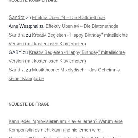
NEUESTE KOMMENTARE
Sandra
zu
Effektiv Üben #4 – Die Blattmethode
Arne Westphal
zu
Effektiv Üben #4 – Die Blattmethode
Sandra
zu
Kreativ Begleiten -“Happy Birthday” mittelleichte
Version (mit kostenlosen Klaviernoten)
GABY
zu
Kreativ Begleiten -“Happy Birthday” mittelleichte
Version (mit kostenlosen Klaviernoten)
Sandra
zu
Musiktheorie: Mixolydisch – das Geheimnis
seiner Klangfarbe
NEUESTE BEITRÄGE
Kann jeder improvisieren am Klavier lernen? Warum eine
Komponistin es nicht kann und nie lernen wird.