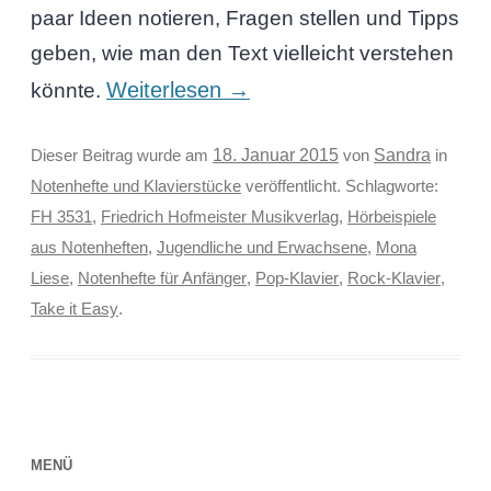
paar Ideen notieren, Fragen stellen und Tipps
geben, wie man den Text vielleicht verstehen
Weiterlesen
→
könnte.
Sandra
Dieser Beitrag wurde am
18. Januar 2015
von
in
Notenhefte und Klavierstücke
veröffentlicht. Schlagworte:
FH 3531
,
Friedrich Hofmeister Musikverlag
,
Hörbeispiele
aus Notenheften
,
Jugendliche und Erwachsene
,
Mona
Liese
,
Notenhefte für Anfänger
,
Pop-Klavier
,
Rock-Klavier
,
Take it Easy
.
MENÜ