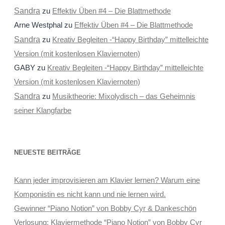
Sandra
zu
Effektiv Üben #4 – Die Blattmethode
Arne Westphal
zu
Effektiv Üben #4 – Die Blattmethode
Sandra
zu
Kreativ Begleiten -“Happy Birthday” mittelleichte
Version (mit kostenlosen Klaviernoten)
GABY
zu
Kreativ Begleiten -“Happy Birthday” mittelleichte
Version (mit kostenlosen Klaviernoten)
Sandra
zu
Musiktheorie: Mixolydisch – das Geheimnis
seiner Klangfarbe
NEUESTE BEITRÄGE
Kann jeder improvisieren am Klavier lernen? Warum eine
Komponistin es nicht kann und nie lernen wird.
Gewinner “Piano Notion” von Bobby Cyr & Dankeschön
Verlosung: Klaviermethode “Piano Notion” von Bobby Cyr