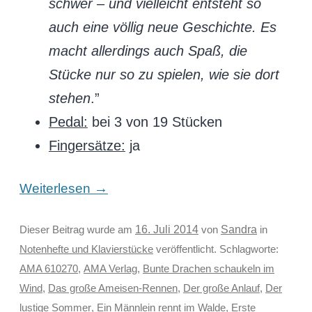
schwer – und vielleicht entsteht so
auch eine völlig neue Geschichte. Es
macht allerdings auch Spaß, die
Stücke nur so zu spielen, wie sie dort
stehen
.”
Pedal:
bei 3 von 19 Stücken
Fingersätze:
ja
→
Weiterlesen
Sandra
Dieser Beitrag wurde am
16. Juli 2014
von
in
Notenhefte und Klavierstücke
veröffentlicht. Schlagworte:
AMA 610270
,
AMA Verlag
,
Bunte Drachen schaukeln im
Wind
,
Das große Ameisen-Rennen
,
Der große Anlauf
,
Der
lustige Sommer
,
Ein Männlein rennt im Walde
,
Erste