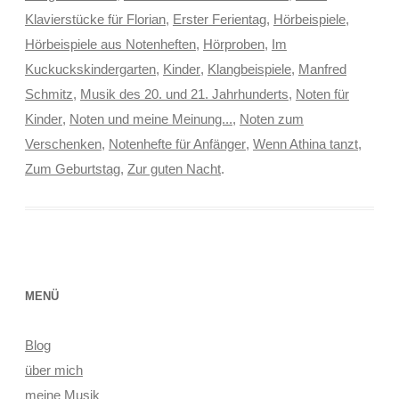
Klavierstücke für Florian
,
Erster Ferientag
,
Hörbeispiele
,
Hörbeispiele aus Notenheften
,
Hörproben
,
Im
Kuckuckskindergarten
,
Kinder
,
Klangbeispiele
,
Manfred
Schmitz
,
Musik des 20. und 21. Jahrhunderts
,
Noten für
Kinder
,
Noten und meine Meinung...
,
Noten zum
Verschenken
,
Notenhefte für Anfänger
,
Wenn Athina tanzt
,
Zum Geburtstag
,
Zur guten Nacht
.
MENÜ
Blog
über mich
meine Musik