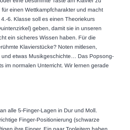
 oder eine bestimmte Taste am Klavier zu
es für einen Wettkampfcharakter und macht
4.-6. Klasse soll es einen Theoriekurs
Quintenzirkel) geben, damit sie in unseren
ht ein sicheres Wissen haben. Für die
erühmte Klavierstücke? Noten mitlesen,
ren und etwas Musikgeschichte… Das Popsong-
ts im normalen Unterricht. Wir lernen gerade
an alle 5-Finger-Lagen in Dur und Moll.
ichtige Finger-Positionierung (schwarze
ftigen ihre Finger. Ein paar Tonleitern haben