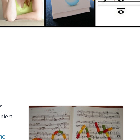
ns
biert
ne