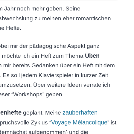
em Jahr noch mehr geben. Seine
e Abwechslung zu meinen eher romantischen
ie Hefte.
Wobei mir der pädagogische Aspekt ganz
Üben
gin möchte ich ein Heft zum Thema
h mir bereits Gedanken über ein Heft mit dem
Es soll jedem Klavierspieler in kurzer Zeit
umzusetzen. Über weitere Ideen verrate ich
ieser “Workshops” geben.
tenhefte
zauberhaften
geplant. Meine
Voyage Mélancolique
pruchsvolle Zyklus “
” ist
ird demnächst aufgenommen) und die