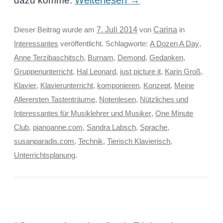
dazu komme.
Carina
Dieser Beitrag wurde am
7. Juli 2014
von
in
Interessantes
veröffentlicht. Schlagworte:
A Dozen A Day
,
Anne Terzibaschitsch
,
Burnam
,
Demond
,
Gedanken
,
Gruppenunterricht
,
Hal Leonard
,
just picture it
,
Karin Groß
,
Klavier
,
Klavierunterricht
,
komponieren
,
Konzept
,
Meine
Allerersten Tastenträume
,
Notenlesen
,
Nützliches und
Interessantes für Musiklehrer und Musiker
,
One Minute
Club
,
pianoanne.com
,
Sandra Labsch
,
Sprache
,
susanparadis.com
,
Technik
,
Tierisch Klavierisch
,
Unterrichtsplanung
.