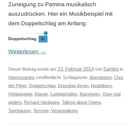
Zuneigung zu Pamina musikalisch
auszudrücken. Hier ein Musikbeispiel mit
dem Doppelschlag am Anfang:
Doppelschlag
→
Weiterlesen
Sandra
Dieser Beitrag wurde am
23. Februar 2014
von
in
Interessantes
veröffentlicht. Schlagworte:
Abendstern
,
Chor
der Pilger
,
Doppelschlag
,
Dresdner Amen
,
Heidelberg
,
Hörbeispiele
,
Klavier
,
Ludwigshafen
,
Mannheim
,
Oper mal
anders
,
Richard Vardigans
,
Talking about Opera
,
Tannhäuser
,
Termine
,
Veranstaltung
.