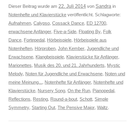
Sandra
Dieser Beitrag wurde am
22. Juli 2014
von
in
Notenhefte und Klavierstücke
veröffentlicht. Schlagworte:
Aufnahmen
,
Calypso
,
Cossack Dance
,
ED 12700
,
erwachsene Anfänger
,
Five-a-Side
,
Floating By
,
Folk
Dance
,
Fortepedal
,
Hörbeispiele
,
Hörbeispiele aus
Notenheften
,
Hörproben
,
John Kember
,
Jugendliche und
Erwachsene
,
Klangbeispiele
,
Klavierstücke für Anfänger
,
Marionettes
,
Musik des 20. und 21. Jahrhunderts
,
Mystic
Melody
,
Noten für Jugendliche und Erwachsene
,
Noten und
meine Meinung...
,
Notenhefte für Anfänger
,
Notenhefte und
Klavierstücke
,
Nursery Song
,
On the Run
,
Pianopedal
,
Reflections
,
Resting
,
Round-a-bout
,
Schott
,
Simple
Symmetry
,
Starting Out
,
The Pensive Major
,
Waltz
.