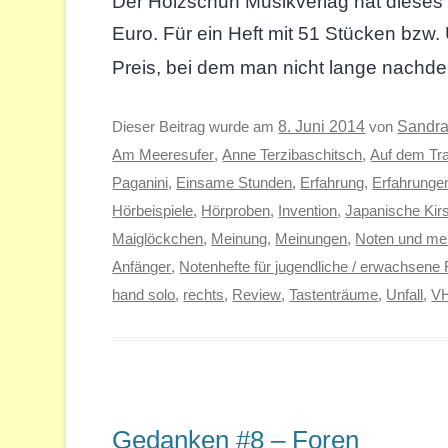
Der Holzschuh Musikverlag hat dieses H
Euro. Für ein Heft mit 51 Stücken bzw.
Preis, bei dem man nicht lange nach
Sandr
Dieser Beitrag wurde am
8. Juni 2014
von
Am Meeresufer
,
Anne Terzibaschitsch
,
Auf dem Tr
Paganini
,
Einsame Stunden
,
Erfahrung
,
Erfahrunge
Hörbeispiele
,
Hörproben
,
Invention
,
Japanische Kir
Maiglöckchen
,
Meinung
,
Meinungen
,
Noten und mei
Anfänger
,
Notenhefte für jugendliche / erwachsene 
hand solo
,
rechts
,
Review
,
Tastenträume
,
Unfall
,
V
Gedanken #8 – Foren