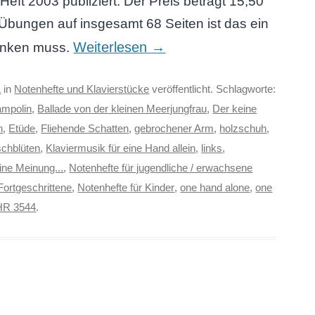
eft 2003 publiziert. Der Preis beträgt 15,50
 Übungen auf insgesamt 68 Seiten ist das ein
Weiterlesen
→
denken muss.
a
in
Notenhefte und Klavierstücke
veröffentlicht. Schlagworte:
ampolin
,
Ballade von der kleinen Meerjungfrau
,
Der keine
n
,
Etüde
,
Fliehende Schatten
,
gebrochener Arm
,
holzschuh
,
schblüten
,
Klaviermusik für eine Hand allein
,
links
,
ne Meinung...
,
Notenhefte für jugendliche / erwachsene
Fortgeschrittene
,
Notenhefte für Kinder
,
one hand alone
,
one
HR 3544
.