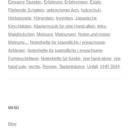
Einsame Stunden
,
Erfahrung
,
Erfahrungen
,
Etüde
,
Fliehende Schatten
,
gebrochener Arm
,
holzschuh
,
Hörbeispiele
,
Hörproben
,
Invention
,
Japanische
Kirschblüten
,
Klaviermusik für eine Hand allein
,
links
,
Maiglöckchen
,
Meinung
,
Meinungen
,
Noten und meine
Meinung...
,
Notenhefte für jugendliche / erwachsene
Anfänger
,
Notenhefte für jugendliche / erwachsene
Fortgeschrittene
,
Notenhefte für Kinder
,
one hand alone
,
one
hand solo
,
rechts
,
Review
,
Tastenträume
,
Unfall
,
VHR 3544
.
MENÜ
Blog