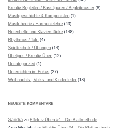
Kreativ Begleiten / Bassfiguren / Begleitmuster
(8)
Musikgeschichte & Komponisten
(1)
Musiktheorie / Harmonielehre
(43)
Notenhefte und Klavierstücke
(148)
Rhythmus / Takt
(4)
Spieltechnik / Übungen
(14)
Übetipps / Kreativ Üben
(12)
Uncategorized
(1)
Unterrichten im Fokus
(27)
Weihnachts-, Volks- und Kinderlieder
(18)
NEUESTE KOMMENTARE
Sandra
zu
Effektiv Üben #4 – Die Blattmethode
Arne Westphal
zu
Effektiv Üben #4 – Die Blattmethode