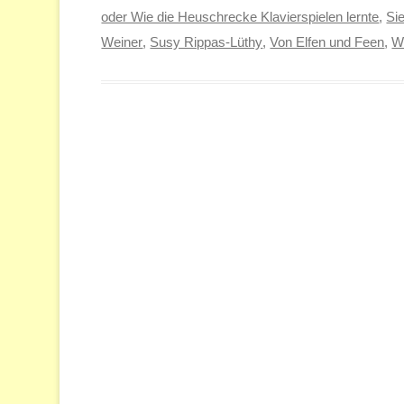
oder Wie die Heuschrecke Klavierspielen lernte
,
Sie
Weiner
,
Susy Rippas-Lüthy
,
Von Elfen und Feen
,
W