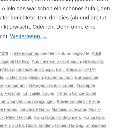
Allein das war schon ein schöner Zufall, den
äter berichtete. Der, der dies (ab und an) tut,
unkt erwischt. Oder ich. Denn ohne eine
Weiterlesen
→
ucht.
ndra
in
Interessantes
veröffentlicht. Schlagworte:
Adolf
iquariat Hartwig
,
Aus meinem Skizzenbuch
,
Breitkopf &
i-Atalay
,
Einkäufe und Shops
,
Emil Breslaur
,
EPTA-
la
,
Erstes Vorspielbuch
,
Eugen Suchoň
,
Europäische
iser-Schumann
,
Georges Frank Humbert
,
Giuseppe
ig Peychär
,
Ich spiele Klavier
,
Il Primo Concerto del
ische Übungen und Anregungen
,
Klavierschule für kleine
de Farben
,
Klingende Natur
,
Matthias Schwabe
,
Musik-
uk
,
Peter Heilbutt
,
Piano Rags for Beginners
,
Pianorama
,
iner Lischka
,
Ricos Tandem
,
Robert Hartwig
,
Schluckauf