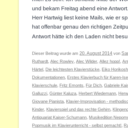
und bekam Freitag abend eine Antwort. 
Herr Hartwig liest keine Mails, wie er sp
hat offenbar genau den richtigen Zeitp
Antwort hätte ich den Laden nicht bes
Sa
Dieser Beitrag wurde am
20. August 2014
von
Ruthardt
,
Alec Rowley
,
Alec Wilder
,
Allez hopp!
,
Ant
Härtel
,
Die leichtesten Klavierstücke
,
Eiko Horikosh
Dokumentationen
,
Erstes Klavierbuch für Karen-Ise
Klavierschule
,
Fritz Emonts
,
Für Dich
,
Gabriele Ka
Galluzzi
,
Günter Kaluza
,
Herbert Wiedemann
,
Herw
Giovane Pianista
,
Klavier-Improvisation - method
Kinder
,
Klavierspiel und das rechte Gehirn
,
Klingen
Antiquariat Kaiser-Schumann
,
Musikedition Nepom
Popmusik im Klavierunterricht - selbst gemacht!
,
Ra