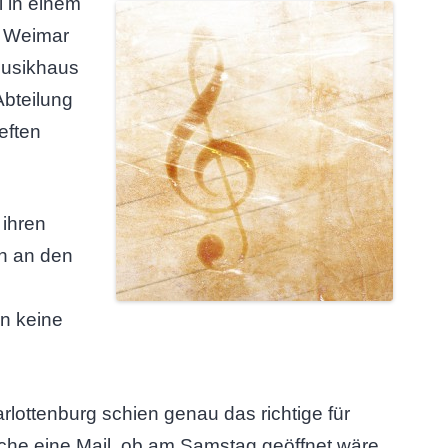
l in einem
h Weimar
Musikhaus
Abteilung
eften
 ihren
ch an den
in keine
arlottenburg schien genau das richtige für
oche eine Mail, ob am Samstag geöffnet wäre