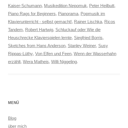
Kaiser-Schumann
,
Musikedition Nepomuk
,
Peter Heilbutt
,
Piano Rags for Beginners
,
Pianorama
,
Popmusik im
Klavierunterricht - selbst gemacht!
,
Rainer Lischka
,
Ricos
Tandem
,
Robert Hartwig
,
Schluckauf oder Wie die
Heuschrecke Klavierspielen lernte
,
Siegfried Borris
,
Sketches from Hans Anderson
,
Stanley Weiner
,
Susy
Rippas-Lüthy
,
Von Elfen und Feen
,
Wenn der Wasserhahn
erzählt
,
Wera Matheis
,
Willi Niggeling
.
MENÜ
Blog
über mich