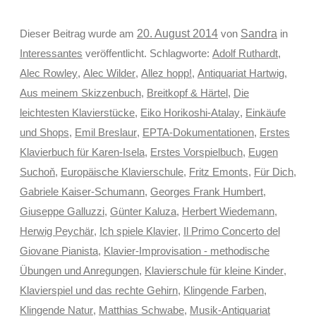
Sandra
Dieser Beitrag wurde am
20. August 2014
von
in
Interessantes
veröffentlicht. Schlagworte:
Adolf Ruthardt
,
Alec Rowley
,
Alec Wilder
,
Allez hopp!
,
Antiquariat Hartwig
,
Aus meinem Skizzenbuch
,
Breitkopf & Härtel
,
Die
leichtesten Klavierstücke
,
Eiko Horikoshi-Atalay
,
Einkäufe
und Shops
,
Emil Breslaur
,
EPTA-Dokumentationen
,
Erstes
Klavierbuch für Karen-Isela
,
Erstes Vorspielbuch
,
Eugen
Suchoň
,
Europäische Klavierschule
,
Fritz Emonts
,
Für Dich
,
Gabriele Kaiser-Schumann
,
Georges Frank Humbert
,
Giuseppe Galluzzi
,
Günter Kaluza
,
Herbert Wiedemann
,
Herwig Peychär
,
Ich spiele Klavier
,
Il Primo Concerto del
Giovane Pianista
,
Klavier-Improvisation - methodische
Übungen und Anregungen
,
Klavierschule für kleine Kinder
,
Klavierspiel und das rechte Gehirn
,
Klingende Farben
,
Klingende Natur
,
Matthias Schwabe
,
Musik-Antiquariat