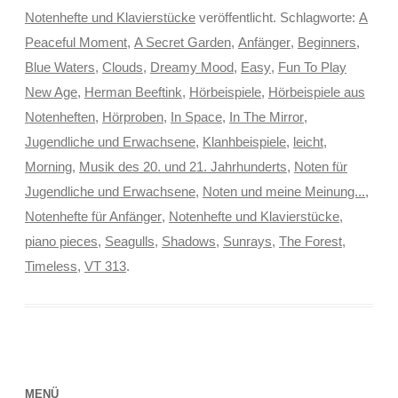
Notenhefte und Klavierstücke
veröffentlicht. Schlagworte:
A
Peaceful Moment
,
A Secret Garden
,
Anfänger
,
Beginners
,
Blue Waters
,
Clouds
,
Dreamy Mood
,
Easy
,
Fun To Play
New Age
,
Herman Beeftink
,
Hörbeispiele
,
Hörbeispiele aus
Notenheften
,
Hörproben
,
In Space
,
In The Mirror
,
Jugendliche und Erwachsene
,
Klanhbeispiele
,
leicht
,
Morning
,
Musik des 20. und 21. Jahrhunderts
,
Noten für
Jugendliche und Erwachsene
,
Noten und meine Meinung...
,
Notenhefte für Anfänger
,
Notenhefte und Klavierstücke
,
piano pieces
,
Seagulls
,
Shadows
,
Sunrays
,
The Forest
,
Timeless
,
VT 313
.
MENÜ