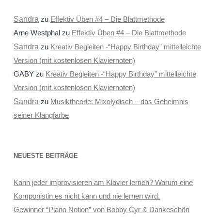
Sandra
zu
Effektiv Üben #4 – Die Blattmethode
Arne Westphal
zu
Effektiv Üben #4 – Die Blattmethode
Sandra
zu
Kreativ Begleiten -“Happy Birthday” mittelleichte
Version (mit kostenlosen Klaviernoten)
GABY
zu
Kreativ Begleiten -“Happy Birthday” mittelleichte
Version (mit kostenlosen Klaviernoten)
Sandra
zu
Musiktheorie: Mixolydisch – das Geheimnis
seiner Klangfarbe
NEUESTE BEITRÄGE
Kann jeder improvisieren am Klavier lernen? Warum eine
Komponistin es nicht kann und nie lernen wird.
Gewinner “Piano Notion” von Bobby Cyr & Dankeschön