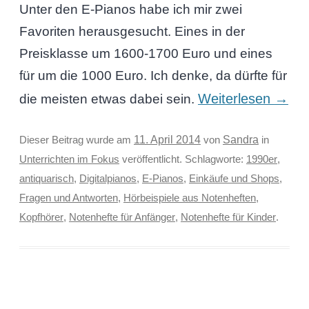
Unter den E-Pianos habe ich mir zwei
Favoriten herausgesucht. Eines in der
Preisklasse um 1600-1700 Euro und eines
für um die 1000 Euro. Ich denke, da dürfte für
Weiterlesen
→
die meisten etwas dabei sein.
Sandra
Dieser Beitrag wurde am
11. April 2014
von
in
Unterrichten im Fokus
veröffentlicht. Schlagworte:
1990er
,
antiquarisch
,
Digitalpianos
,
E-Pianos
,
Einkäufe und Shops
,
Fragen und Antworten
,
Hörbeispiele aus Notenheften
,
Kopfhörer
,
Notenhefte für Anfänger
,
Notenhefte für Kinder
.