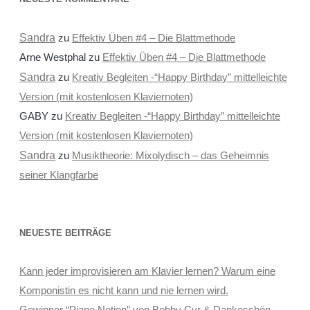
Sandra
zu
Effektiv Üben #4 – Die Blattmethode
Arne Westphal
zu
Effektiv Üben #4 – Die Blattmethode
Sandra
zu
Kreativ Begleiten -“Happy Birthday” mittelleichte
Version (mit kostenlosen Klaviernoten)
GABY
zu
Kreativ Begleiten -“Happy Birthday” mittelleichte
Version (mit kostenlosen Klaviernoten)
Sandra
zu
Musiktheorie: Mixolydisch – das Geheimnis
seiner Klangfarbe
NEUESTE BEITRÄGE
Kann jeder improvisieren am Klavier lernen? Warum eine
Komponistin es nicht kann und nie lernen wird.
Gewinner “Piano Notion” von Bobby Cyr & Dankeschön