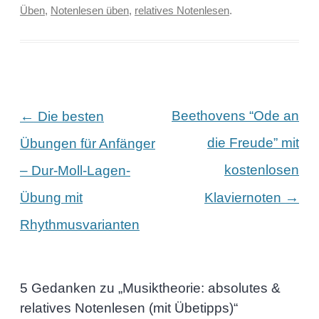
Üben
,
Notenlesen üben
,
relatives Notenlesen
.
Beitragsnavigation
←
Beethovens “Ode an
Die besten
die Freude” mit
Übungen für Anfänger
kostenlosen
– Dur-Moll-Lagen-
→
Übung mit
Klaviernoten
Rhythmusvarianten
5 Gedanken zu „
Musiktheorie: absolutes &
relatives Notenlesen (mit Übetipps)
“