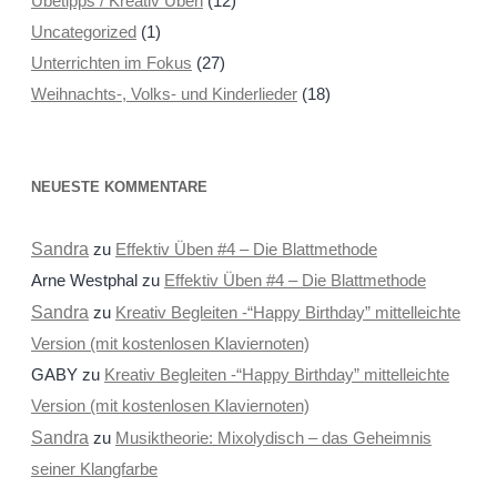
Übetipps / Kreativ Üben
(12)
Uncategorized
(1)
Unterrichten im Fokus
(27)
Weihnachts-, Volks- und Kinderlieder
(18)
NEUESTE KOMMENTARE
Sandra
zu
Effektiv Üben #4 – Die Blattmethode
Arne Westphal
zu
Effektiv Üben #4 – Die Blattmethode
Sandra
zu
Kreativ Begleiten -“Happy Birthday” mittelleichte
Version (mit kostenlosen Klaviernoten)
GABY
zu
Kreativ Begleiten -“Happy Birthday” mittelleichte
Version (mit kostenlosen Klaviernoten)
Sandra
zu
Musiktheorie: Mixolydisch – das Geheimnis
seiner Klangfarbe