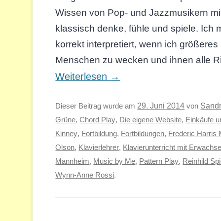
Wissen von Pop- und Jazzmusikern mit
klassisch denke, fühle und spiele. Ich
korrekt interpretiert, wenn ich größeres
Menschen zu wecken und ihnen alle R
Weiterlesen
→
Sand
Dieser Beitrag wurde am
29. Juni 2014
von
Grüne
,
Chord Play
,
Die eigene Website
,
Einkäufe 
Kinney
,
Fortbildung
,
Fortbildungen
,
Frederic Harris
Olson
,
Klavierlehrer
,
Klavierunterricht mit Erwachs
Mannheim
,
Music by Me
,
Pattern Play
,
Reinhild S
Wynn-Anne Rossi
.