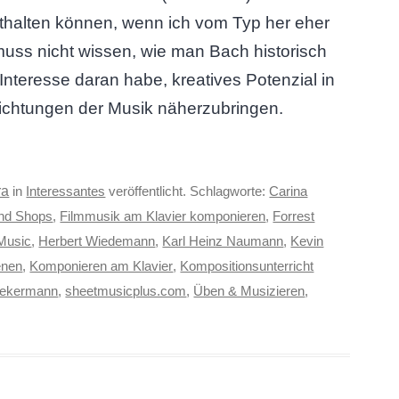
halten können, wenn ich vom Typ her eher
 muss nicht wissen, wie man Bach historisch
 Interesse daran habe, kreatives Potenzial in
ichtungen der Musik näherzubringen.
ra
in
Interessantes
veröffentlicht. Schlagworte:
Carina
und Shops
,
Filmmusik am Klavier komponieren
,
Forrest
 Music
,
Herbert Wiedemann
,
Karl Heinz Naumann
,
Kevin
enen
,
Komponieren am Klavier
,
Kompositionsunterricht
piekermann
,
sheetmusicplus.com
,
Üben & Musizieren
,