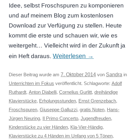
Idee, selbst Froschspuren zu komponieren
und auf meinem Blog zum kostenlosen
Download zur Verfügung zu stellen. Heute
kommt die erste und schauen wir, wie es
weitergeht… Vielleicht wird in der Zukunft ja
Weiterlesen
→
ein Heft daraus.
Sandra
Dieser Beitrag wurde am
7. Oktober 2014
von
in
Unterrichten im Fokus
veröffentlicht. Schlagworte:
Adolf
Ruthardt
,
Anton Diabelli
,
Cornelius Gurlitt
,
dreihändige
Klavierstücke
,
Erholungsstunden
,
Ernst Grenzebach
,
Froschspuren
,
Giuseppe Galluzzi
,
gratis Noten
,
Hans-
Jürgen Neuring
,
Il Primo Concerto
,
Jugendfreuden
,
Kinderstücke zu vier Händen
,
Kla-Vier-Händig
,
Klavierstücke zu 4 Händen im Unfang von 5 Tönen
,