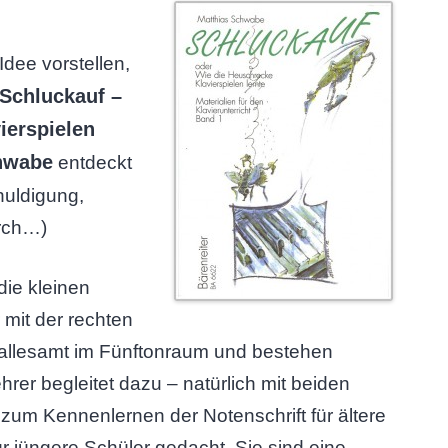
Idee vorstellen,
Schluckauf –
ierspielen
hwabe
entdeckt
huldigung,
urch…)
ie kleinen
 mit der rechten
d allesamt im Fünftonraum und bestehen
hrer begleitet dazu – natürlich mit beiden
um Kennenlernen der Notenschrift für ältere
r jüngere Schüler gedacht. Sie sind eine