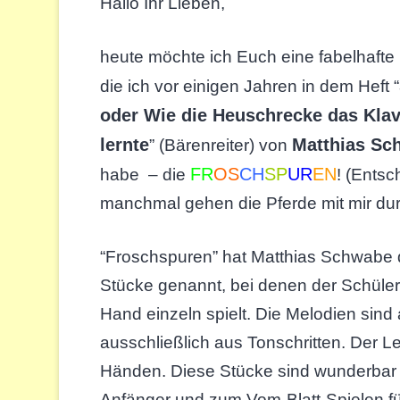
Hallo Ihr Lieben,
heute möchte ich Euch eine fabelhafte 
die ich vor einigen Jahren in dem Heft “
oder Wie die Heuschrecke das Klav
lernte
Matthias Sc
” (Bärenreiter) von
FR
OS
CH
SP
UR
EN
habe – die
! (Entsc
manchmal gehen die Pferde mit mir d
“Froschspuren” hat Matthias Schwabe d
Stücke genannt, bei denen der Schüler
Hand einzeln spielt. Die Melodien sin
ausschließlich aus Tonschritten. Der Le
Händen. Diese Stücke sind wunderbar z
Anfänger und zum Vom-Blatt-Spielen fü