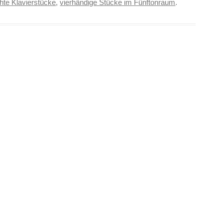
chte Klavierstücke
,
vierhändige Stücke im Fünftonraum
.