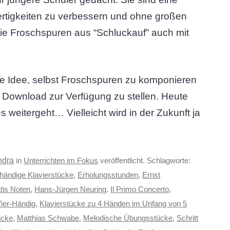
ertigkeiten zu verbessern und ohne großen
ie Froschspuren aus “Schluckauf” auch mit
ie Idee, selbst Froschspuren zu komponieren
Download zur Verfügung zu stellen. Heute
 weitergeht… Vielleicht wird in der Zukunft ja
ndra
in
Unterrichten im Fokus
veröffentlicht. Schlagworte:
ihändige Klavierstücke
,
Erholungsstunden
,
Ernst
atis Noten
,
Hans-Jürgen Neuring
,
Il Primo Concerto
,
Vier-Händig
,
Klavierstücke zu 4 Händen im Unfang von 5
ücke
,
Matthias Schwabe
,
Melodische Übungsstücke
,
Schritt