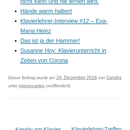
nicht kann und nie lernen wird.
Hände warm halten!
Klavierlehrer-Interview #12 – Eva-
Maria Heinz
Das ist ja der Hammer!
Susanne Hoy: Klavierunterricht in
Zeiten von Corona
Sandra
Dieser Beitrag wurde am
24. Dezember 2016
von
unter
Interessantes
veröffentlicht.
Beitragsnavigation
←
Klavierlehrer-Treffen
Kreativ am Klavier