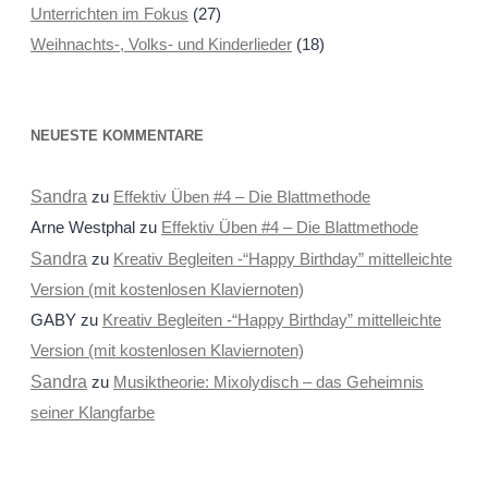
Unterrichten im Fokus
(27)
Weihnachts-, Volks- und Kinderlieder
(18)
NEUESTE KOMMENTARE
Sandra
zu
Effektiv Üben #4 – Die Blattmethode
Arne Westphal
zu
Effektiv Üben #4 – Die Blattmethode
Sandra
zu
Kreativ Begleiten -“Happy Birthday” mittelleichte
Version (mit kostenlosen Klaviernoten)
GABY
zu
Kreativ Begleiten -“Happy Birthday” mittelleichte
Version (mit kostenlosen Klaviernoten)
Sandra
zu
Musiktheorie: Mixolydisch – das Geheimnis
seiner Klangfarbe