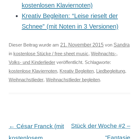
kostenlosen Klaviernoten)
Kreativ Begleiten: “Leise rieselt der
Schnee” (mit Noten in 3 Versionen)
Sandra
Dieser Beitrag wurde am
21. November 2015
von
in
kostenlose Stücke / free sheet music
,
Weihnachts-,
Volks- und Kinderlieder
veröffentlicht. Schlagworte:
kostenlose Klaviernoten
,
Kreativ Begleiten
,
Liedbegleitung
,
Weihnachstlieder
,
Weihnachstlieder begleiten
.
Beitragsnavigation
←
Stück der Woche #2 –
César Franck (mit
“Fantasie
kostenlosem