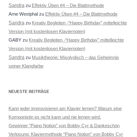
Sandra
zu
Effektiv Üben #4 – Die Blattmethode
Arne Westphal
zu
Effektiv Üben #4 – Die Blattmethode
Sandra
zu
Kreativ Begleiten -“Happy Birthday” mittelleichte
Version (mit kostenlosen Klaviernoten)
GABY
zu
Kreativ Begleiten -“Happy Birthday” mittelleichte
Version (mit kostenlosen Klaviernoten)
Sandra
zu
Musiktheorie: Mixolydisch – das Geheimnis
seiner Klangfarbe
NEUESTE BEITRÄGE
Kann jeder improvisieren am Klavier lernen? Warum eine
Komponistin es nicht kann und nie lernen wird.
Gewinner “Piano Notion” von Bobby Cyr & Dankeschön
Verlosung: Klaviermethode “Piano Notion” von Bobby Cyr