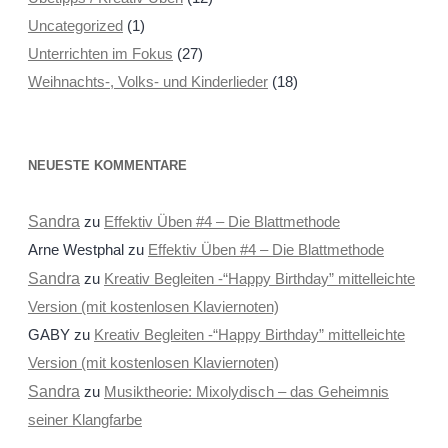
Uncategorized
(1)
Unterrichten im Fokus
(27)
Weihnachts-, Volks- und Kinderlieder
(18)
NEUESTE KOMMENTARE
Sandra
zu
Effektiv Üben #4 – Die Blattmethode
Arne Westphal
zu
Effektiv Üben #4 – Die Blattmethode
Sandra
zu
Kreativ Begleiten -“Happy Birthday” mittelleichte
Version (mit kostenlosen Klaviernoten)
GABY
zu
Kreativ Begleiten -“Happy Birthday” mittelleichte
Version (mit kostenlosen Klaviernoten)
Sandra
zu
Musiktheorie: Mixolydisch – das Geheimnis
seiner Klangfarbe