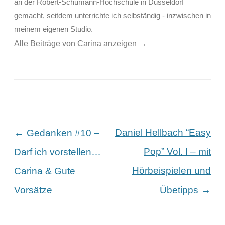
an der Robert-Schumann-Hochschule in Düsseldorf
gemacht, seitdem unterrichte ich selbständig - inzwischen in
meinem eigenen Studio.
Alle Beiträge von Carina anzeigen
→
Beitragsnavigation
←
Daniel Hellbach “Easy
Gedanken #10 –
Pop” Vol. I – mit
Darf ich vorstellen…
Hörbeispielen und
Carina & Gute
→
Vorsätze
Übetipps