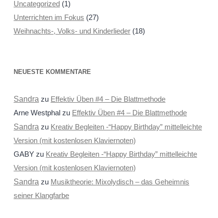
Uncategorized
(1)
Unterrichten im Fokus
(27)
Weihnachts-, Volks- und Kinderlieder
(18)
NEUESTE KOMMENTARE
Sandra
zu
Effektiv Üben #4 – Die Blattmethode
Arne Westphal
zu
Effektiv Üben #4 – Die Blattmethode
Sandra
zu
Kreativ Begleiten -“Happy Birthday” mittelleichte
Version (mit kostenlosen Klaviernoten)
GABY
zu
Kreativ Begleiten -“Happy Birthday” mittelleichte
Version (mit kostenlosen Klaviernoten)
Sandra
zu
Musiktheorie: Mixolydisch – das Geheimnis
seiner Klangfarbe