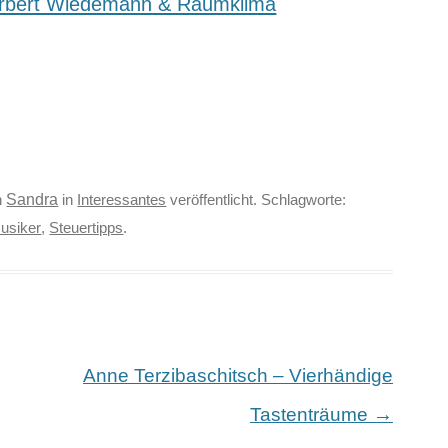
erbert Wiedemann & Raumklima
Sandra
n
in
Interessantes
veröffentlicht. Schlagworte:
Musiker
,
Steuertipps
.
Anne Terzibaschitsch – Vierhändige
→
Tastenträume