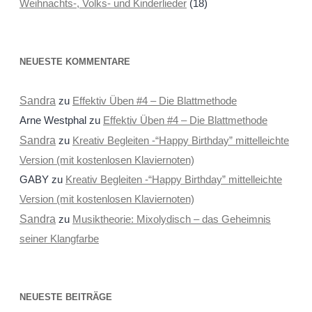
Weihnachts-, Volks- und Kinderlieder
(18)
NEUESTE KOMMENTARE
Sandra
zu
Effektiv Üben #4 – Die Blattmethode
Arne Westphal
zu
Effektiv Üben #4 – Die Blattmethode
Sandra
zu
Kreativ Begleiten -“Happy Birthday” mittelleichte
Version (mit kostenlosen Klaviernoten)
GABY
zu
Kreativ Begleiten -“Happy Birthday” mittelleichte
Version (mit kostenlosen Klaviernoten)
Sandra
zu
Musiktheorie: Mixolydisch – das Geheimnis
seiner Klangfarbe
NEUESTE BEITRÄGE