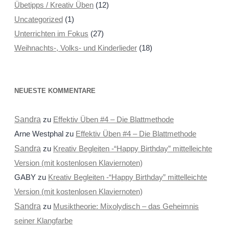
Übetipps / Kreativ Üben
(12)
Uncategorized
(1)
Unterrichten im Fokus
(27)
Weihnachts-, Volks- und Kinderlieder
(18)
NEUESTE KOMMENTARE
Sandra
zu
Effektiv Üben #4 – Die Blattmethode
Arne Westphal
zu
Effektiv Üben #4 – Die Blattmethode
Sandra
zu
Kreativ Begleiten -“Happy Birthday” mittelleichte
Version (mit kostenlosen Klaviernoten)
GABY
zu
Kreativ Begleiten -“Happy Birthday” mittelleichte
Version (mit kostenlosen Klaviernoten)
Sandra
zu
Musiktheorie: Mixolydisch – das Geheimnis
seiner Klangfarbe