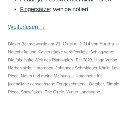
Fingersätze
: wenige notiert
Weiterlesen
→
Sandra
Dieser Beitrag wurde am
21. Oktober 2014
von
in
Notenhefte und Klavierstücke
veröffentlicht. Schlagworte:
Die fabelhafte Welt des Pianospiels
,
EH 3823
,
Hage Verlag
,
Hörbeispiele
,
Hörproben
,
Johannes Schmidauer-König
,
Lost
Piece
,
Noten und meine Meinung...
,
Notenhefte für
jugendliche / erwachsene Fortgeschrittene
,
October
,
Simple
Piece
,
Snowflakes
,
The Circle
,
Winter Landscape
.