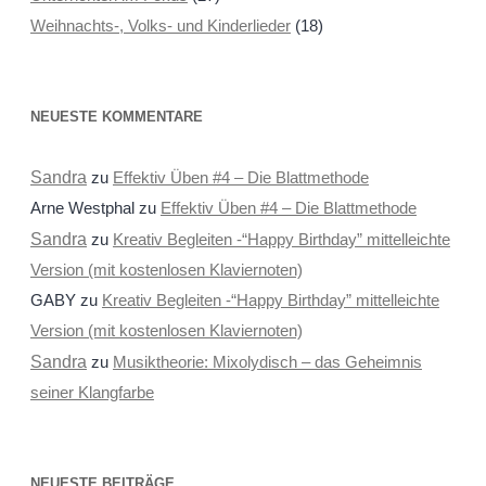
Weihnachts-, Volks- und Kinderlieder
(18)
NEUESTE KOMMENTARE
Sandra
zu
Effektiv Üben #4 – Die Blattmethode
Arne Westphal
zu
Effektiv Üben #4 – Die Blattmethode
Sandra
zu
Kreativ Begleiten -“Happy Birthday” mittelleichte
Version (mit kostenlosen Klaviernoten)
GABY
zu
Kreativ Begleiten -“Happy Birthday” mittelleichte
Version (mit kostenlosen Klaviernoten)
Sandra
zu
Musiktheorie: Mixolydisch – das Geheimnis
seiner Klangfarbe
NEUESTE BEITRÄGE