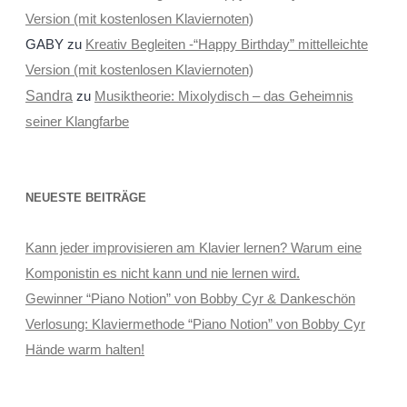
Version (mit kostenlosen Klaviernoten)
GABY
zu
Kreativ Begleiten -“Happy Birthday” mittelleichte
Version (mit kostenlosen Klaviernoten)
Sandra
zu
Musiktheorie: Mixolydisch – das Geheimnis
seiner Klangfarbe
NEUESTE BEITRÄGE
Kann jeder improvisieren am Klavier lernen? Warum eine
Komponistin es nicht kann und nie lernen wird.
Gewinner “Piano Notion” von Bobby Cyr & Dankeschön
Verlosung: Klaviermethode “Piano Notion” von Bobby Cyr
Hände warm halten!