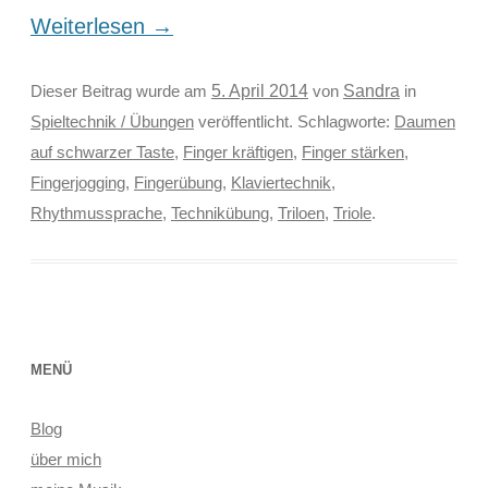
Weiterlesen
→
Sandra
Dieser Beitrag wurde am
5. April 2014
von
in
Spieltechnik / Übungen
veröffentlicht. Schlagworte:
Daumen
auf schwarzer Taste
,
Finger kräftigen
,
Finger stärken
,
Fingerjogging
,
Fingerübung
,
Klaviertechnik
,
Rhythmussprache
,
Technikübung
,
Triloen
,
Triole
.
MENÜ
Blog
über mich