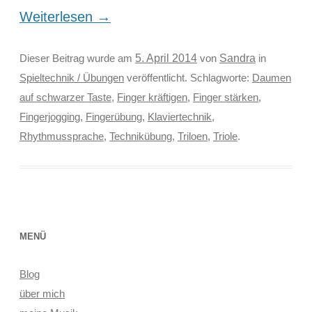
Weiterlesen
→
Sandra
Dieser Beitrag wurde am
5. April 2014
von
in
Spieltechnik / Übungen
veröffentlicht. Schlagworte:
Daumen
auf schwarzer Taste
,
Finger kräftigen
,
Finger stärken
,
Fingerjogging
,
Fingerübung
,
Klaviertechnik
,
Rhythmussprache
,
Technikübung
,
Triloen
,
Triole
.
MENÜ
Blog
über mich