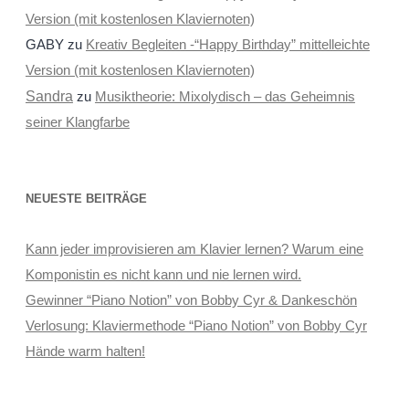
Version (mit kostenlosen Klaviernoten)
GABY
zu
Kreativ Begleiten -“Happy Birthday” mittelleichte
Version (mit kostenlosen Klaviernoten)
Sandra
zu
Musiktheorie: Mixolydisch – das Geheimnis
seiner Klangfarbe
NEUESTE BEITRÄGE
Kann jeder improvisieren am Klavier lernen? Warum eine
Komponistin es nicht kann und nie lernen wird.
Gewinner “Piano Notion” von Bobby Cyr & Dankeschön
Verlosung: Klaviermethode “Piano Notion” von Bobby Cyr
Hände warm halten!