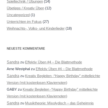
Spieltechnik / Übungen
(14)
Übetipps / Kreativ Üben
(12)
Uncategorized
(1)
Unterrichten im Fokus
(27)
Weihnachts-, Volks- und Kinderlieder
(18)
NEUESTE KOMMENTARE
Sandra
zu
Effektiv Üben #4 – Die Blattmethode
Arne Westphal
zu
Effektiv Üben #4 – Die Blattmethode
Sandra
zu
Kreativ Begleiten -“Happy Birthday” mittelleichte
Version (mit kostenlosen Klaviernoten)
GABY
zu
Kreativ Begleiten -“Happy Birthday” mittelleichte
Version (mit kostenlosen Klaviernoten)
Sandra
zu
Musiktheorie: Mixolydisch – das Geheimnis