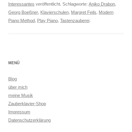
Interessantes
veröffentlicht. Schlagworte:
Aniko Drabon
,
Georg Boeßner
,
Klavierschulen
,
Margret Feils
,
Modern
Piano Method
,
Play Piano
,
Tastenzauberei
.
MENÜ
Blog
über mich
meine Musik
Zauberklavier-Shop
Impressum
Datenschutzerklärung