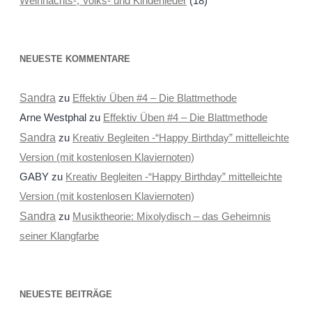
Weihnachts-, Volks- und Kinderlieder
(18)
NEUESTE KOMMENTARE
Sandra
zu
Effektiv Üben #4 – Die Blattmethode
Arne Westphal
zu
Effektiv Üben #4 – Die Blattmethode
Sandra
zu
Kreativ Begleiten -“Happy Birthday” mittelleichte
Version (mit kostenlosen Klaviernoten)
GABY
zu
Kreativ Begleiten -“Happy Birthday” mittelleichte
Version (mit kostenlosen Klaviernoten)
Sandra
zu
Musiktheorie: Mixolydisch – das Geheimnis
seiner Klangfarbe
NEUESTE BEITRÄGE