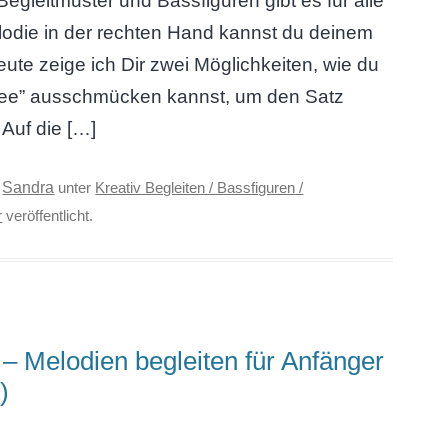
leitmuster und Bassfiguren gibt es für alle
lodie in der rechten Hand kannst du deinem
te zeige ich Dir zwei Möglichkeiten, wie du
hnee” ausschmücken kannst, um den Satz
. Auf die […]
Sandra
n
unter
Kreativ Begleiten / Bassfiguren /
r
veröffentlicht.
 – Melodien begleiten für Anfänger
)