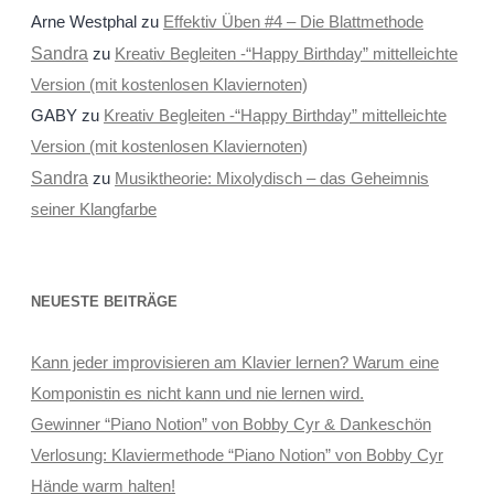
Arne Westphal
zu
Effektiv Üben #4 – Die Blattmethode
Sandra
zu
Kreativ Begleiten -“Happy Birthday” mittelleichte
Version (mit kostenlosen Klaviernoten)
GABY
zu
Kreativ Begleiten -“Happy Birthday” mittelleichte
Version (mit kostenlosen Klaviernoten)
Sandra
zu
Musiktheorie: Mixolydisch – das Geheimnis
seiner Klangfarbe
NEUESTE BEITRÄGE
Kann jeder improvisieren am Klavier lernen? Warum eine
Komponistin es nicht kann und nie lernen wird.
Gewinner “Piano Notion” von Bobby Cyr & Dankeschön
Verlosung: Klaviermethode “Piano Notion” von Bobby Cyr
Hände warm halten!