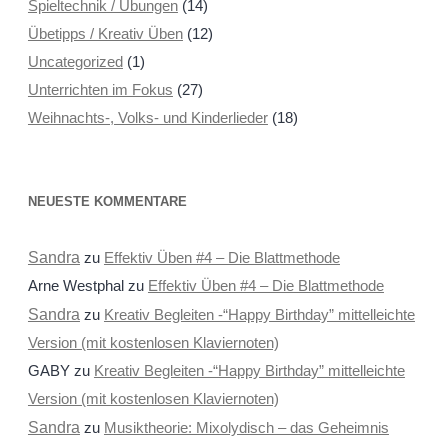
Spieltechnik / Übungen
(14)
Übetipps / Kreativ Üben
(12)
Uncategorized
(1)
Unterrichten im Fokus
(27)
Weihnachts-, Volks- und Kinderlieder
(18)
NEUESTE KOMMENTARE
Sandra
zu
Effektiv Üben #4 – Die Blattmethode
Arne Westphal
zu
Effektiv Üben #4 – Die Blattmethode
Sandra
zu
Kreativ Begleiten -“Happy Birthday” mittelleichte
Version (mit kostenlosen Klaviernoten)
GABY
zu
Kreativ Begleiten -“Happy Birthday” mittelleichte
Version (mit kostenlosen Klaviernoten)
Sandra
zu
Musiktheorie: Mixolydisch – das Geheimnis