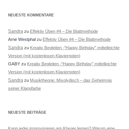
NEUESTE KOMMENTARE
Sandra
zu
Effektiv Üben #4 – Die Blattmethode
Arne Westphal
zu
Effektiv Üben #4 – Die Blattmethode
Sandra
zu
Kreativ Begleiten -“Happy Birthday” mittelleichte
Version (mit kostenlosen Klaviernoten)
GABY
zu
Kreativ Begleiten -“Happy Birthday” mittelleichte
Version (mit kostenlosen Klaviernoten)
Sandra
zu
Musiktheorie: Mixolydisch – das Geheimnis
seiner Klangfarbe
NEUESTE BEITRÄGE
Kann jeder improvisieren am Klavier lernen? Warum eine