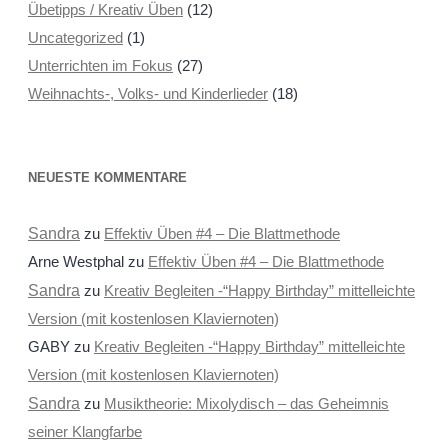
Übetipps / Kreativ Üben
(12)
Uncategorized
(1)
Unterrichten im Fokus
(27)
Weihnachts-, Volks- und Kinderlieder
(18)
NEUESTE KOMMENTARE
Sandra
zu
Effektiv Üben #4 – Die Blattmethode
Arne Westphal
zu
Effektiv Üben #4 – Die Blattmethode
Sandra
zu
Kreativ Begleiten -“Happy Birthday” mittelleichte
Version (mit kostenlosen Klaviernoten)
GABY
zu
Kreativ Begleiten -“Happy Birthday” mittelleichte
Version (mit kostenlosen Klaviernoten)
Sandra
zu
Musiktheorie: Mixolydisch – das Geheimnis
seiner Klangfarbe