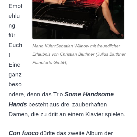
Empf
ehlu
ng
für
Euch
Mario Kühn/Sebatian Willnow mit freundlicher
Erlaubnis von Christian Blüthner (Julius Blüthner
!
Pianoforte GmbH)
Eine
ganz
beso
Some Handsome
ndere, denn das Trio
Hands
besteht aus drei zauberhaften
Damen, die zu dritt an einem Klavier spielen.
Con fuoco
dürfte das zweite Album der