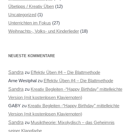
Übetipps / Kreativ Üben
(12)
Uncategorized
(1)
Unterrichten im Fokus
(27)
Weihnachts-, Volks- und Kinderlieder
(18)
NEUESTE KOMMENTARE
Sandra
zu
Effektiv Üben #4 – Die Blattmethode
Arne Westphal
zu
Effektiv Üben #4 – Die Blattmethode
Sandra
zu
Kreativ Begleiten -“Happy Birthday” mittelleichte
Version (mit kostenlosen Klaviernoten)
GABY
zu
Kreativ Begleiten -“Happy Birthday” mittelleichte
Version (mit kostenlosen Klaviernoten)
Sandra
zu
Musiktheorie: Mixolydisch – das Geheimnis
seiner Klangfarbe