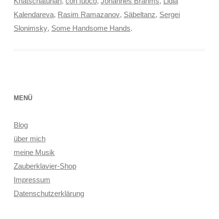
Khatschaturian
,
con fuoco
,
Johannes Brahms
,
Lidia
Kalendareva
,
Rasim Ramazanov
,
Säbeltanz
,
Sergei
Slonimsky
,
Some Handsome Hands
.
MENÜ
Blog
über mich
meine Musik
Zauberklavier-Shop
Impressum
Datenschutzerklärung