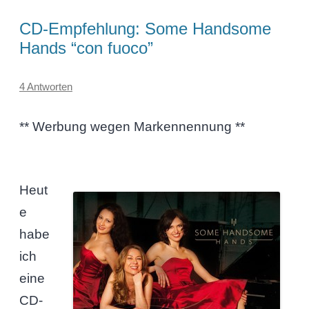
CD-Empfehlung: Some Handsome
Hands “con fuoco”
4 Antworten
** Werbung wegen Markennennung **
Heut
e
habe
ich
eine
CD-